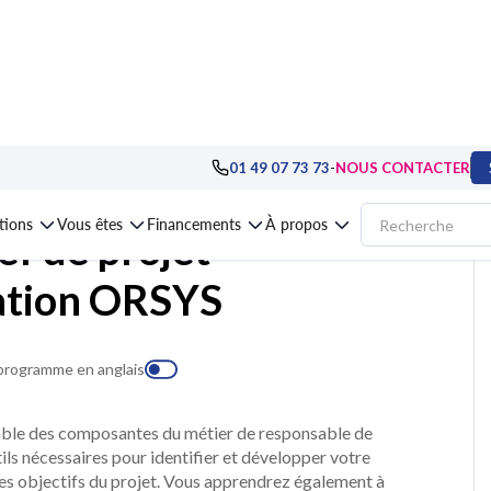
>
Les fondamentaux de la gestion de projet
>
Formation Parcours certifiant 
-
01 49 07 73 73
NOUS CONTACTER
ations
Vous êtes
Financements
À propos
ef de projet
cation ORSYS
 programme en anglais
emble des composantes du métier de responsable de
ils nécessaires pour identifier et développer votre
 des objectifs du projet. Vous apprendrez également à