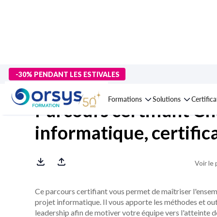
> Formations
>
Technologies numériques
>
Gestion de projet IT
-30% PENDANT LES ESTIVALES
Formations
Solutions
Certific
Parcours certifiant Ch
informatique, certifi
Voir le
Ce parcours certifiant vous permet de maîtriser l'ens
projet informatique. Il vous apporte les méthodes et out
leadership afin de motiver votre équipe vers l'atteinte