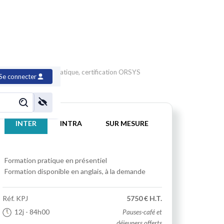
Chef de projet informatique, certification ORSYS
Se connecter
INTER
INTRA
SUR MESURE
Formation pratique
en présentiel
Formation disponible en anglais, à la demande
Réf.
KPJ
5750 € H.T.
12j
- 84h00
Pauses-café et
déjeuners offerts