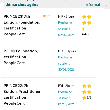
démarches agiles
6 formations
PRINCE2® 7th
NIR - 3 jours
Edition, Foundation,
Prochaine
certification
session :
PeopleCert
4,4/5
02/09/2026
P3O® Foundation,
PTO - 3 jours
certification
Prochaine
PeopleCert
session :
30/09/2026
PRINCE2® 7h
PRI - 2 jours
Edition, Practitioner,
Prochaine
certification
5/5
session :
PeopleCert
01/10/2026