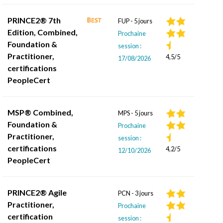
PRINCE2® 7th
FUP - 5 jours
Edition, Combined,
Prochaine
Foundation &
session :
Practitioner,
4,5/5
17/08/2026
certifications
PeopleCert
MSP® Combined,
MPS - 5 jours
Foundation &
Prochaine
Practitioner,
session :
certifications
4,2/5
12/10/2026
PeopleCert
PRINCE2® Agile
PCN - 3 jours
Practitioner,
Prochaine
certification
session :