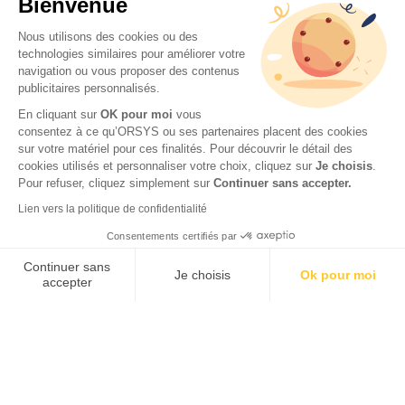
Bienvenue
Nous utilisons des cookies ou des
technologies similaires pour améliorer votre
navigation ou vous proposer des contenus
publicitaires personnalisés.
En cliquant sur
OK pour moi
vous
consentez à ce qu’ORSYS ou ses partenaires placent des cookies
sur votre matériel pour ces finalités. Pour découvrir le détail des
cookies utilisés et personnaliser votre choix, cliquez sur
Je choisis
.
Pour refuser, cliquez simplement sur
Continuer sans accepter.
Lien vers la politique de confidentialité
Consentements certifiés par
Continuer sans
Je choisis
Ok pour moi
accepter
Axeptio consent
Plateforme de Gestion du Consentement : Personnalisez vos O
Notre plateforme vous permet d'adapter et de gérer vos paramètr