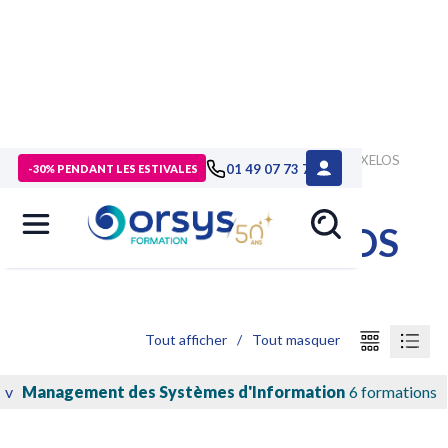
>
Certifications éditeurs IT et management
> Certification AXELOS
01 49 07 73 73
-30% PENDANT LES ESTIVALES
Certification AXELOS
Tout afficher
/
Tout masquer
v
Management des Systèmes d'Information
6 formations