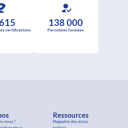
 615
138 000
es certifications
Personnes formées
pos
Ressources
s-nous ?
Magazine des actus
pédagogique
métiers