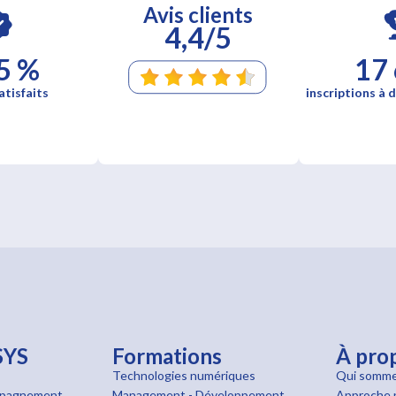
Avis clients
4,4/5
5 %
17
atisfaits
inscriptions à d
SYS
Formations
À pro
Technologies numériques
Qui somme
pagnement
Management - Développement
Approche 