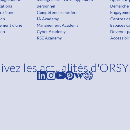
cations
personnel
Démarche 
ire à une
Compétences métiers
Engageme
ion
IA Academy
Centres de
ement d'une
Management Academy
Espaces ca
ion
Cyber Academy
Devenez pa
RSE Academy
Accessibil
ivez les actualités d'ORSY