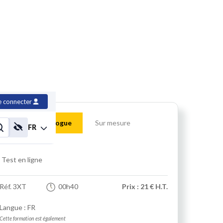
e connecter
Catalogue
Sur mesure
FR
Test en ligne
Réf.
3XT
00h40
Prix : 21 € H.T.
Langue : FR
Cette formation est également