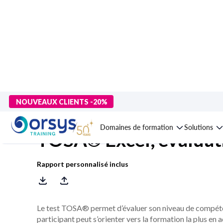
> Formations
>
Compétences métiers
>
Outils de productivité 
NOUVEAUX CLIENTS -20%
Domaines de formation
Solutions
TOSA® Excel, évaluat
Rapport personnalisé inclus
Le test TOSA® permet d’évaluer son niveau de compétenc
participant peut s’orienter vers la formation la plus en 