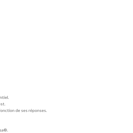
tiel.
st.
 fonction de ses réponses.
osa®.