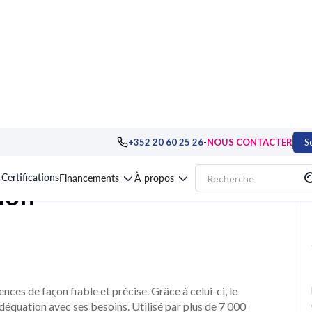
et bureautique
>
Excel, Access, VBA
>
Formation TOSA® Excel, évaluation
-
+352 20 60 25 26
NOUS CONTACTER
S
Certifications
Financements
À propos
ion
es de façon fiable et précise. Grâce à celui-ci, le
adéquation avec ses besoins. Utilisé par plus de 7 000