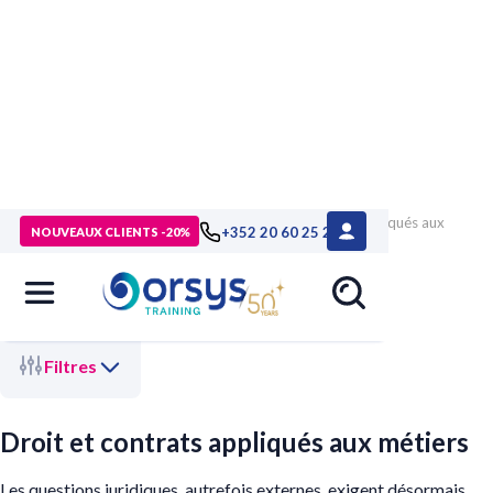
>
Accueil
>
Compétences métiers
> Droit et contrats appliqués aux
+352 20 60 25 26
NOUVEAUX CLIENTS -20%
métiers
Filtres
Droit et contrats appliqués aux métiers
Les questions juridiques, autrefois externes, exigent désormais