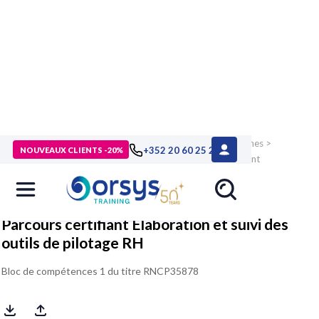
> Formations
>
Compétences métiers
>
Ressources humaines
>
+352 20 60 25 26
NOUVEAUX CLIENTS -20%
Stratégie et performance RH
>
Formation Parcours certifiant
Elaboration et suivi des outils de pilotage RH
Parcours certifiant Elaboration et suivi des
outils de pilotage RH
Bloc de compétences 1 du titre RNCP35878