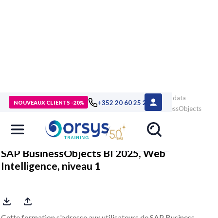
> Formations
>
Technologies numériques
>
Data analytics, data
+352 20 60 25 26
NOUVEAUX CLIENTS -20%
visualization, BI
>
BusinessObjects
>
Formation SAP BusinessObjects
BI 2025, Web Intelligence, niveau 1
SAP BusinessObjects BI 2025, Web
Intelligence, niveau 1
Cette formation s'adresse aux utilisateurs de SAP Business