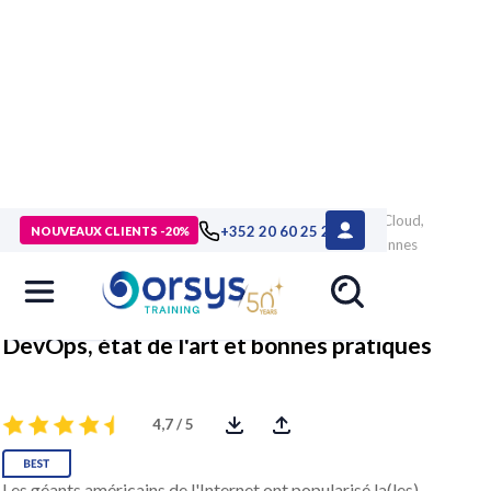
> Formations
>
Technologies numériques
>
Virtualisation, Cloud,
+352 20 60 25 26
NOUVEAUX CLIENTS -20%
Devops
>
DevOps
>
Formation DevOps, état de l'art et bonnes
pratiques
DevOps, état de l'art et bonnes pratiques
4,7 / 5
Les géants américains de l'Internet ont popularisé la(les)