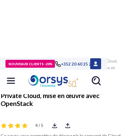
> Formations
>
Technologies numériques
>
Virtualisation, Cloud,
+352 20 60 25 26
NOUVEAUX CLIENTS -20%
Devops
>
Cloud computing
>
Formation Private Cloud, mise en
œuvre avec OpenStack
Private Cloud, mise en œuvre avec
OpenStack
4 / 5
Ce cours vous permettra de découvrir le concept de Cloud