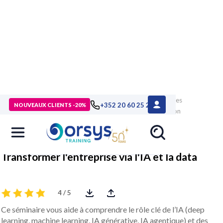
> Formations
>
Technologies numériques
>
Management des
+352 20 60 25 26
NOUVEAUX CLIENTS -20%
Systèmes d'Information
>
Transition numérique
>
Formation
Transformer l'entreprise via l'IA et la data
Transformer l'entreprise via l'IA et la data
4 / 5
Ce séminaire vous aide à comprendre le rôle clé de l’IA (deep
learning, machine learning, IA générative, IA agentique) et des