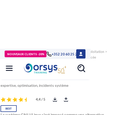
> Formations
>
Technologies numériques
>
Systèmes d'exploitation
>
+352 20 60 25 26
NOUVEAUX CLIENTS -20%
Linux, Unix, MacOS
>
Formation Linux, administration avancée
Linux, administration avancée
expertise, optimisation, incidents système
4,4 / 5
Le système GNU/Linux s'est imposé comme une alternative