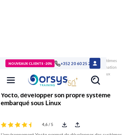
> Formations
>
Technologies numériques
>
Robotique, systèmes
+352 20 60 25 26
NOUVEAUX CLIENTS -20%
embarqués, IoT
>
Temps réel, systèmes embarqués
>
Formation
Yocto, développer son propre système embarqué sous Linux
Yocto, développer son propre système
embarqué sous Linux
4,6 / 5
L'environnement Yocto permet de développer des systèmes