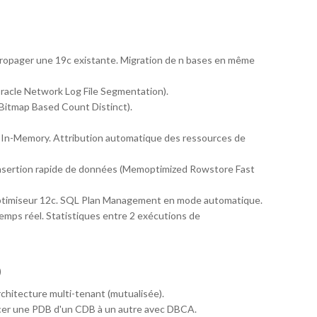
 propager une 19c existante. Migration de n bases en même
 (Oracle Network Log File Segmentation).
itmap Based Count Distinct).
de In-Memory. Attribution automatique des ressources de
 Insertion rapide de données (Memoptimized Rowstore Fast
 optimiseur 12c. SQL Plan Management en mode automatique.
temps réel. Statistiques entre 2 exécutions de
)
rchitecture multi-tenant (mutualisée).
lacer une PDB d'un CDB à un autre avec DBCA.