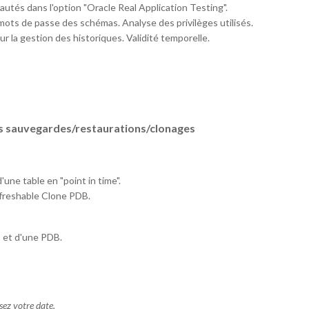
autés dans l'option "Oracle Real Application Testing".
 mots de passe des schémas. Analyse des privilèges utilisés.
ur la gestion des historiques. Validité temporelle.
les sauvegardes/restaurations/clonages
une table en "point in time".
freshable Clone PDB.
 et d'une PDB.
ssez votre date.