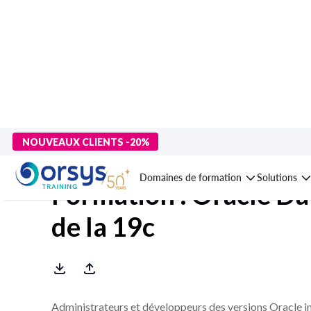
> Formations
>
Technologies numériques
>
Data : bases de do
NOUVEAUX CLIENTS -20%
Domaines de formation
Solutions
Formation : Oracle Da
de la 19c
Administrateurs et développeurs des versions Oracle i