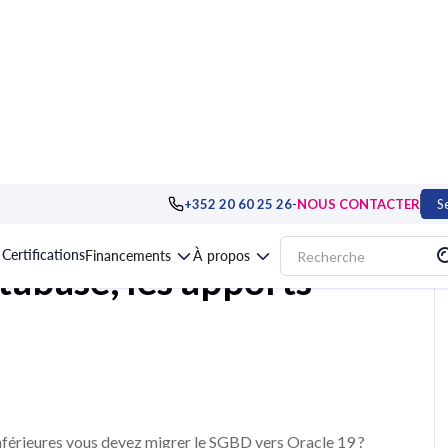
nnées, SGBD
>
Oracle Database
>
Formation Oracle Database, les apports de
-
+352 20 60 25 26
NOUS CONTACTER
S
Certifications
Financements
À propos
tabase, les apports
nférieures vous devez migrer le SGBD vers Oracle 19 ?