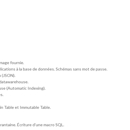
'image fournie.
plications à la base de données. Schémas sans mot de passe.
n (JSON).
datawarehouse.
se (Automatic Indexing).
s.
 Table et Immutable Table.
rantaine. Écriture d'une macro SQL.