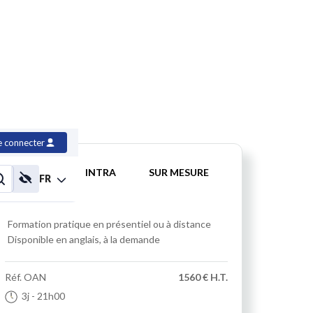
 la 19c
e connecter
INTER
INTRA
SUR MESURE
FR
Formation pratique
en présentiel ou à distance
Disponible en anglais, à la demande
Réf.
OAN
1560 € H.T.
3j
- 21h00