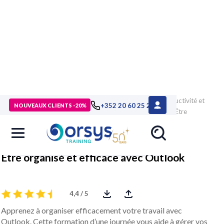
> Formations
>
Technologies numériques
>
Outils de productivité et
+352 20 60 25 26
NOUVEAUX CLIENTS -20%
bureautique
>
Outlook, Word et PowerPoint
>
Formation Être
organisé et efficace avec Outlook
Être organisé et efficace avec Outlook
4,4 / 5
Apprenez à organiser efficacement votre travail avec
Outlook. Cette formation d’une journée vous aide à gérer vos