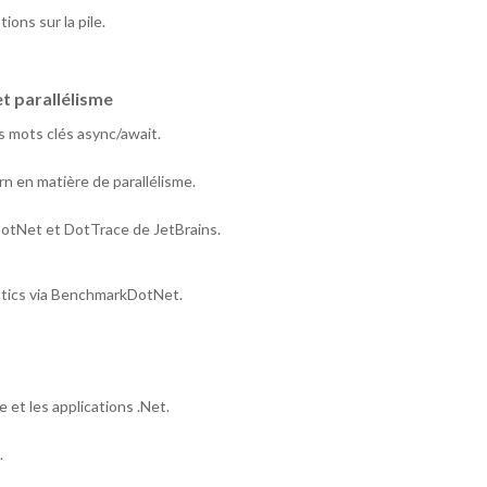
ions sur la pile.
et parallélisme
s mots clés async/await.
ern en matière de parallélisme.
otNet et DotTrace de JetBrains.
ostics via BenchmarkDotNet.
 et les applications .Net.
.