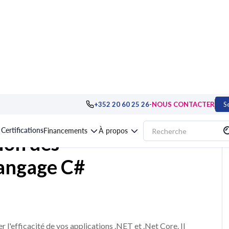
ppement
>
.NET
>
Formation Optimisation des applications .NET en langage 
-
+352 20 60 25 26
NOUS CONTACTER
S
Certifications
Financements
À propos
ion des
langage C#
l'efficacité de vos applications .NET et .Net Core. Il