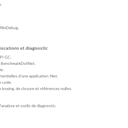
e.
s WinDebug.
locations et diagnostic
API GC.
 et BenchmarkDotNet.
le.
ntielles d’une application .Net.
e code.
e boxing, de closure et références nulles.
analyse et outils de diagnostic.