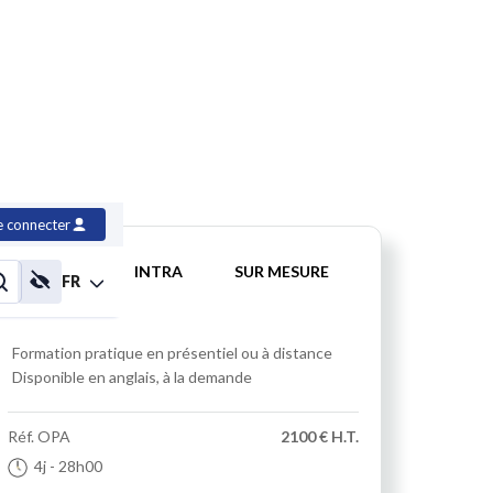
C#
e connecter
INTER
INTRA
SUR MESURE
FR
Formation pratique
en présentiel ou à distance
Disponible en anglais, à la demande
Réf.
OPA
2100 € H.T.
4j
- 28h00