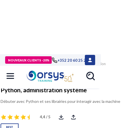
> Formations
>
Technologies numériques
>
Langages et
+352 20 60 25 26
NOUVEAUX CLIENTS -20%
développement
>
Python
>
Formation Python, administration
système
Python, administration système
Débuter avec Python et ses librairies pour interagir avec la machine
4,4 / 5