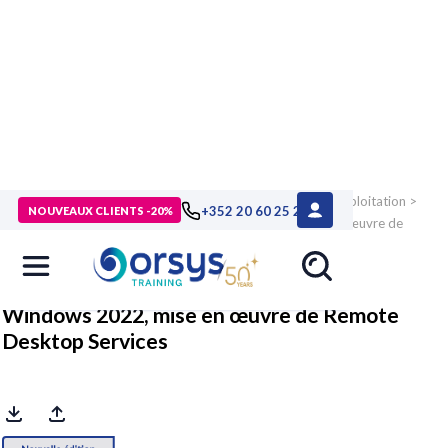
> Formations
>
Technologies numériques
>
Systèmes d'exploitation
>
+352 20 60 25 26
NOUVEAUX CLIENTS -20%
Windows : serveurs
>
Formation Windows 2022, mise en œuvre de
Remote Desktop Services
Windows 2022, mise en œuvre de Remote
Desktop Services