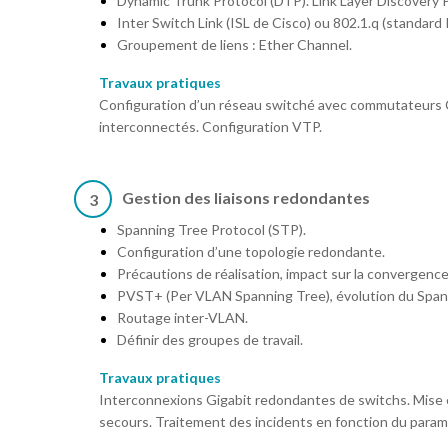
Dynamic Trunk Protocol (DTP). Link Layer Discovery P
Inter Switch Link (ISL de Cisco) ou 802.1.q (standard 
Groupement de liens : Ether Channel.
Travaux pratiques
Configuration d’un réseau switché avec commutateurs 
interconnectés. Configuration VTP.
Gestion des liaisons redondantes
3
Spanning Tree Protocol (STP).
Configuration d’une topologie redondante.
Précautions de réalisation, impact sur la convergence
PVST+ (Per VLAN Spanning Tree), évolution du Span
Routage inter-VLAN.
Définir des groupes de travail.
Travaux pratiques
Interconnexions Gigabit redondantes de switchs. Mise e
secours. Traitement des incidents en fonction du param