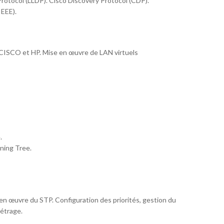
rotocol (LLDP). Cisco Discovery Protocol (CDP).
IEEE).
CISCO et HP. Mise en œuvre de LAN virtuels
.
ning Tree.
n œuvre du STP. Configuration des priorités, gestion du
étrage.