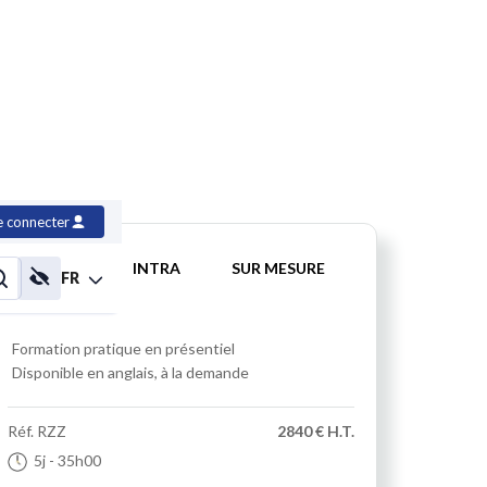
uvre
e connecter
INTER
INTRA
SUR MESURE
FR
Formation pratique
en présentiel
Disponible en anglais, à la demande
Réf.
RZZ
2840 € H.T.
5j
- 35h00