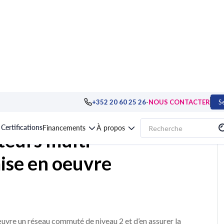
es
>
Cisco
>
Formation Commutateurs multi-niveaux Cisco et HP, mise en oe
-
+352 20 60 25 26
NOUS CONTACTER
S
Certifications
Financements
À propos
eurs multi-
mise en oeuvre
œuvre un réseau commuté de niveau 2 et d’en assurer la