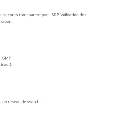
c secours transparent par HSRP. Validation des
mption.
: IGMP.
icast).
ns un réseau de switchs.