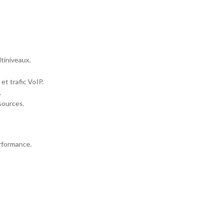
tiniveaux.
et trafic VoIP.
.
sources.
rformance.