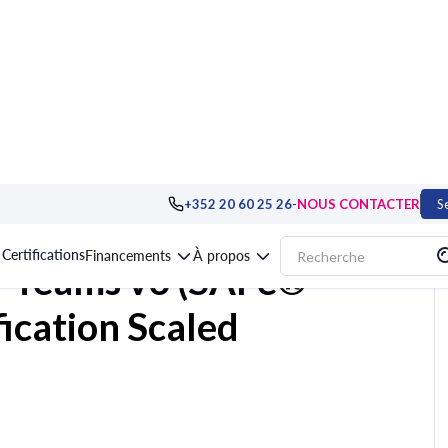
>
Démarches agiles : méthodes et certifications
>
Formation SAFe® for Teams
-
+352 20 60 25 26
NOUS CONTACTER
S
Certifications
Financements
À propos
r Teams v6 (SAFe®
fication Scaled