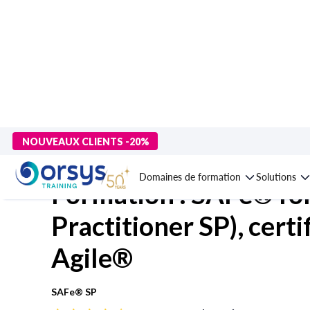
> Formations
>
Technologies numériques
>
Gestion de projet IT
NOUVEAUX CLIENTS -20%
Domaines de formation
Solutions
Formation : SAFe® fo
Practitioner SP), certi
Agile®
SAFe® SP