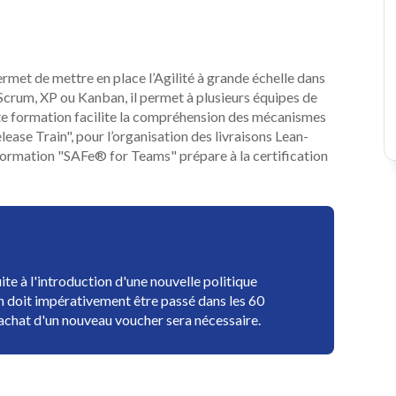
rmet de mettre en place l’Agilité à grande échelle dans
e Scrum, XP ou Kanban, il permet à plusieurs équipes de
ette formation facilite la compréhension des mécanismes
lease Train", pour l’organisation des livraisons Lean-
 formation "SAFe® for Teams" prépare à la certification
 à l'introduction d'une nouvelle politique
 doit impérativement être passé dans les 60
l'achat d'un nouveau voucher sera nécessaire.