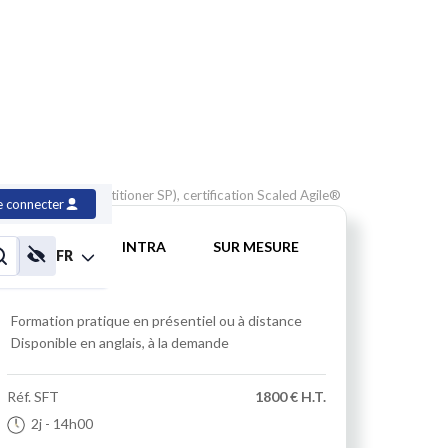
 v6 (SAFe® Practitioner SP), certification Scaled Agile®
e connecter
INTER
INTRA
SUR MESURE
FR
Formation pratique
en présentiel ou à distance
Disponible en anglais, à la demande
Réf.
SFT
1800 € H.T.
2j
- 14h00