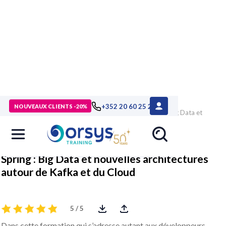
> Formations
>
Technologies numériques
>
Langages et
+352 20 60 25 26
NOUVEAUX CLIENTS -20%
développement
>
Java, Jakarta EE
>
Formation Spring : Big Data et
nouvelles architectures autour de Kafka et du Cloud
Spring : Big Data et nouvelles architectures
autour de Kafka et du Cloud
5 / 5
Dans cette formation qui s’adresse autant aux développeurs