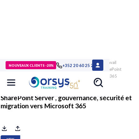
> Formations
>
Technologies numériques
>
Messagerie, travail
+352 20 60 25 26
NOUVEAUX CLIENTS -20%
collaboratif
>
Microsoft 365, SharePoint
>
Formation SharePoint
Server , gouvernance, sécurité et migration vers Microsoft 365
SharePoint Server , gouvernance, sécurité et
migration vers Microsoft 365