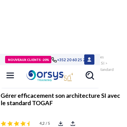
> Formations
>
Technologies numériques
>
Management des
+352 20 60 25 26
NOUVEAUX CLIENTS -20%
Systèmes d'Information
>
Architecture et urbanisation des SI
>
Formation Gérer efficacement son architecture SI avec le standard
TOGAF
Gérer efficacement son architecture SI avec
le standard TOGAF
4,2 / 5