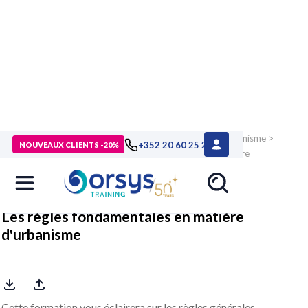
> Formations
>
Compétences métiers
>
Immobilier et urbanisme
>
+352 20 60 25 26
NOUVEAUX CLIENTS -20%
Urbanisme
>
Formation Les règles fondamentales en matière
d'urbanisme
Les règles fondamentales en matière
d'urbanisme
Cette formation vous éclairera sur les règles générales