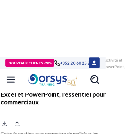
> Formations
>
Technologies numériques
>
Outils de productivité et
+352 20 60 25 26
NOUVEAUX CLIENTS -20%
bureautique
>
Excel, Access et VBA
>
Formation Excel et PowerPoint,
l’essentiel pour commerciaux
Excel et PowerPoint, l’essentiel pour
commerciaux
Cette formation vous permettra de maîtriser les