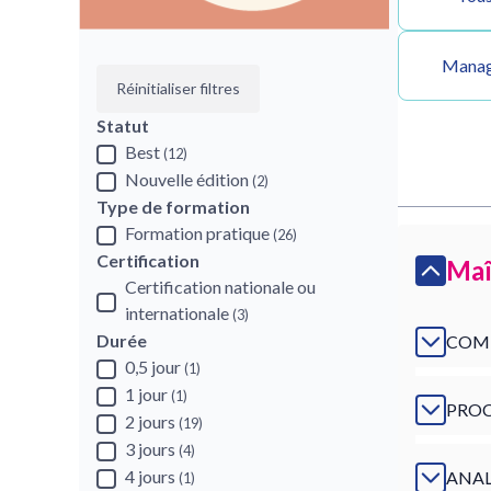
Manage
Réinitialiser filtres
Statut
Best
(12)
Nouvelle édition
(2)
Type de formation
Formation pratique
(26)
Certification
Maî
Certification nationale ou
internationale
(3)
Durée
COMM
0,5 jour
(1)
1 jour
(1)
PROC
2 jours
(19)
3 jours
(4)
4 jours
ANAL
(1)