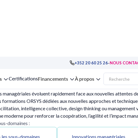
ent : pratiques avancées
-
+352 20 60 25 26
NOUS CONTA
t : pratiques avancées
Certifications
s
Financements
À propos
s managériales évoluent rapidement face aux nouvelles attentes de
es formations ORSYS dédiées aux nouvelles approches et techniq
acilitation, intelligence collective, design thinking ou management 
 moderne pour renforcer la coopération, l’agilité et l’impact mana
sous-domaines :
 les sous-domaines
Innovations managériales