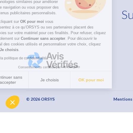
technologies similaires pour améliorer
votre navigation ou vous proposer des
Su
contenus publicitaires personnalisés.
En cliquant sur
OK pour moi
vous
consentez à ce qu’ORSYS ou ses partenaires placent des
cookies sur votre matériel pour ces finalités. Pour refuser, cliquez
simplement sur
Continuer sans accepter
.
Pour découvrir le
détail des cookies utilisés et personnaliser votre choix, cliquez
sur
Je choisis
.
Lire la politique de confidentialité
Consentements certifiés par
Continuer sans
Je choisis
OK pour moi
accepter
Axeptio consent
Plateforme de Gestion du Consentement : Personnalisez vo
Notre plateforme vous permet d'adapter et de gérer vos param
© 2026 ORSYS
Mentions 