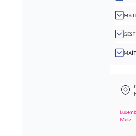
MBTI
GEST
MAÎT
P
Luxemb
Metz