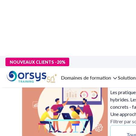
>
Accueil
>
Management - Développement personnel
> Managem
NOUVEAUX CLIENTS -20%
Managemen
Domaines de formation
Solution
Les pratique
hybrides. L
concrets - f
Une approche
Filtrer par 
Tous