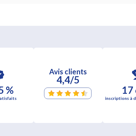
Avis clients
4,4/5
5 %
17
atisfaits
inscriptions à d