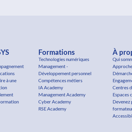
SYS
Formations
À pro
Technologies numériques
Qui somm
pagnement
Management -
Approche
ications
Développement personnel
Démarche
ire à une
Compétences métiers
Engageme
tion
IA Academy
Centres d
lement
Management Academy
Espaces c
formation
Cyber Academy
Devenez 
RSE Academy
formateu
Accessibi