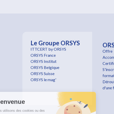
Le Groupe ORSYS
OR
ITTCERT by ORSYS
Offre
ORSYS France
Accom
ORSYS Institut
Certif
ORSYS Belgique
S'inscr
ORSYS Suisse
forma
ORSYS le mag'
Dérou
d'une 
Bienvenue
Nous utilisons des cookies ou des