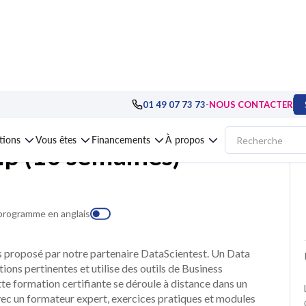
visualization, BI
>
Techniques de Data Analytics, Business Intelligence
>
Form
-
01 49 07 73 73
NOUS CONTACTER
ations
Vous êtes
Financements
À propos
p (10 semaines)
 programme en anglais
 proposé par notre partenaire DataScientest. Un Data
tions pertinentes et utilise des outils de Business
te formation certifiante se déroule à distance dans un
c un formateur expert, exercices pratiques et modules