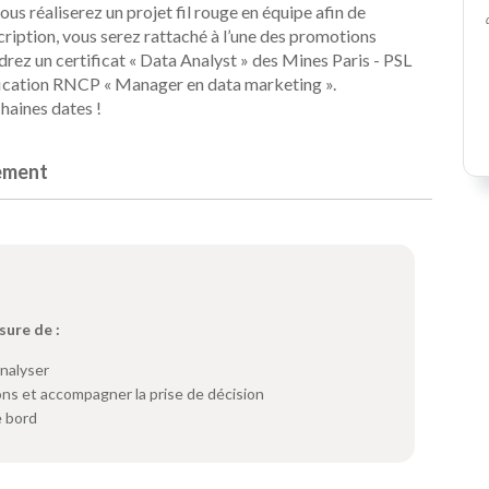
us réaliserez un projet fil rouge en équipe afin de
cription, vous serez rattaché à l’une des promotions
drez un certificat « Data Analyst » des Mines Paris - PSL
ification RNCP « Manager en data marketing ».
haines dates !
ement
sure de :
analyser
ns et accompagner la prise de décision
e bord