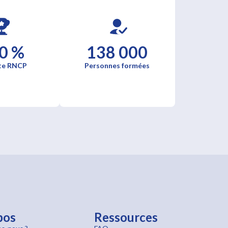
0 %
138 000
te RNCP
Personnes formées
pos
Ressources