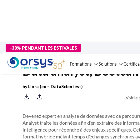
> Formations
>
Technologies numériques
>
Data analytics, data 
-30% PENDANT LES ESTIVALES
Formations
Solutions
Certific
Data analyst, Bootcam
by Liora (ex – DataScientest)
Voir le
Devenez expert en analyse de données avec ce parcours
Analyst traite les données afin d’en extraire des informa
Intelligence pour répondre à des enjeux spécifiques. Cet
format hybride mêlant temps d’échanges synchrones ave