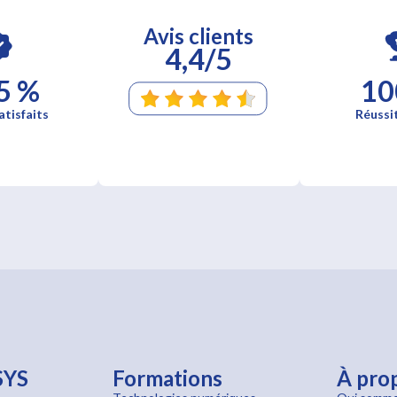
Avis clients
4,4/5
5 %
10
atisfaits
Réussi
SYS
Formations
À pro