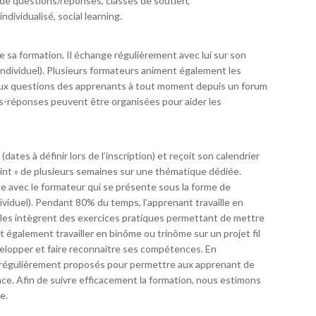
 de questions/réponses, classes de soutien,
dividualisé, social learning.
sa formation. Il échange régulièrement avec lui sur son
(individuel). Plusieurs formateurs animent également les
 aux questions des apprenants à tout moment depuis un forum
-réponses peuvent être organisées pour aider les
dates à définir lors de l’inscription) et reçoit son calendrier
int » de plusieurs semaines sur une thématique dédiée.
 avec le formateur qui se présente sous la forme de
ividuel). Pendant 80% du temps, l’apprenant travaille en
les intègrent des exercices pratiques permettant de mettre
également travailler en binôme ou trinôme sur un projet fil
velopper et faire reconnaitre ses compétences. En
régulièrement proposés pour permettre aux apprenant de
nce. Afin de suivre efficacement la formation, nous estimons
e.