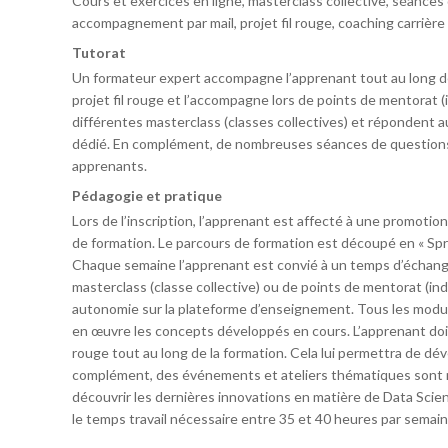
Cours et exercices en ligne, masterclass collective, séances
accompagnement par mail, projet fil rouge, coaching carrière in
Tutorat
Un formateur expert accompagne l’apprenant tout au long de 
projet fil rouge et l’accompagne lors de points de mentorat 
différentes masterclass (classes collectives) et répondent
dédié. En complément, de nombreuses séances de questions
apprenants.
Pédagogie et pratique
Lors de l’inscription, l’apprenant est affecté à une promotion (
de formation. Le parcours de formation est découpé en « Spr
Chaque semaine l’apprenant est convié à un temps d’échange
masterclass (classe collective) ou de points de mentorat (ind
autonomie sur la plateforme d’enseignement. Tous les modu
en œuvre les concepts développés en cours. L’apprenant doit 
rouge tout au long de la formation. Cela lui permettra de dé
complément, des événements et ateliers thématiques sont 
découvrir les dernières innovations en matière de Data Scie
le temps travail nécessaire entre 35 et 40 heures par semain