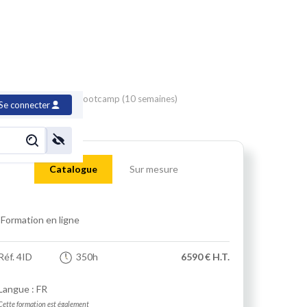
ation Data analyst, Bootcamp (10 semaines)
Se connecter
Catalogue
Sur mesure
Formation en ligne
Réf.
4ID
350h
6590 € H.T.
Langue : FR
Cette formation est également