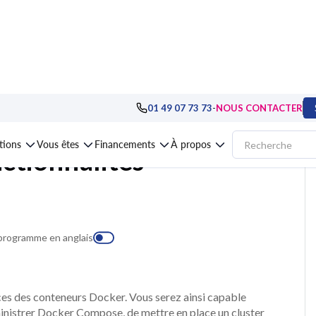
tion
>
Linux, Unix, MacOS
>
Formation Docker, fonctionnalités avancées
-
01 49 07 73 73
NOUS CONTACTER
ations
Vous êtes
Financements
À propos
ctionnalités
 programme en anglais
es des conteneurs Docker. Vous serez ainsi capable
inistrer Docker Compose, de mettre en place un cluster