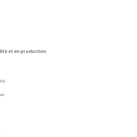
lité et en production
ité.
er.
.