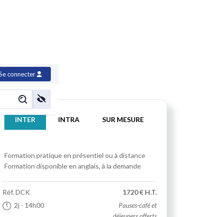
Se connecter
INTER
INTRA
SUR MESURE
Formation pratique
en présentiel ou à distance
Formation disponible en anglais, à la demande
Réf.
DCK
1720 € H.T.
2j
- 14h00
Pauses-café et
déjeuners offerts