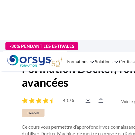
> Formations
>
Technologies numériques
>
Systèmes d'exploita
-30% PENDANT LES ESTIVALES
Formations
Solutions
Certific
Formation Docker, fon
avancées
4,1 / 5
Voir le
Ce cours vous permettra d’approfondir vos connaissanc
d’utiliser Docker Machine, de mettre en œuvre et d’adm