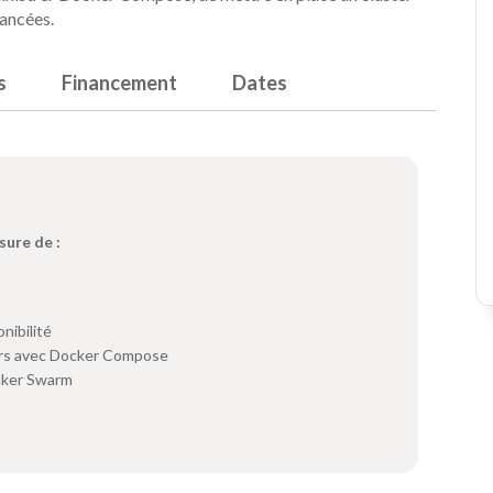
vancées.
s
Financement
Dates
sure de :
nibilité
urs avec Docker Compose
cker Swarm