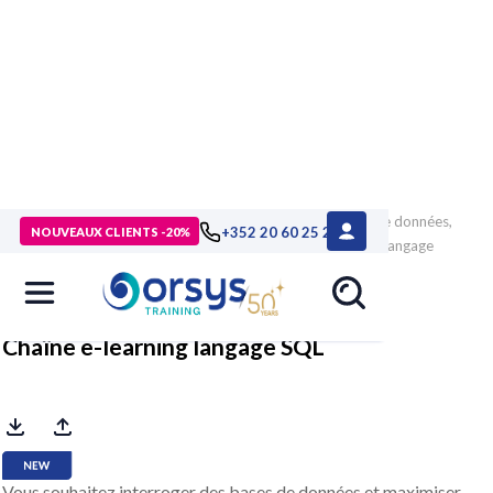
> Formations
>
Technologies numériques
>
Data : bases de données,
+352 20 60 25 26
NOUVEAUX CLIENTS -20%
SGBD
>
Les fondamentaux
>
Formation Chaîne e-learning langage
SQL
Chaîne e-learning langage SQL
Vous souhaitez interroger des bases de données et maximiser