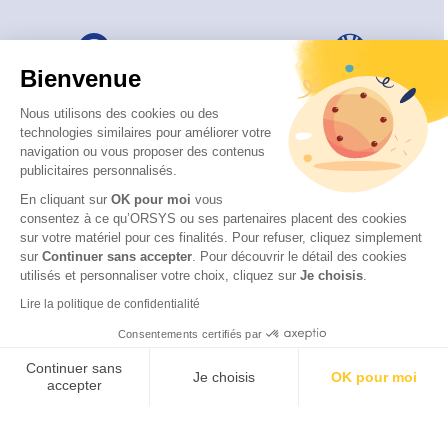
Bienvenue
Nous utilisons des cookies ou des
technologies similaires pour améliorer votre
navigation ou vous proposer des contenus
publicitaires personnalisés.
En cliquant sur
OK pour moi
vous
consentez à ce qu’ORSYS ou ses partenaires placent des cookies
sur votre matériel pour ces finalités. Pour refuser, cliquez simplement
sur
Continuer sans accepter
.
Pour découvrir le détail des cookies
utilisés et personnaliser votre choix, cliquez sur
Je choisis
.
© 2026 ORSYS
Lire la politique de confidentialité
Mentions légales
Consentements certifiés par
Politique de protection des données personnelles
CGV
Continuer sans
Je choisis
OK pour moi
accepter
Axeptio consent
Plateforme de Gestion du Consentement : Personnalisez vos Options
Notre plateforme vous permet d'adapter et de gérer vos paramètres de 