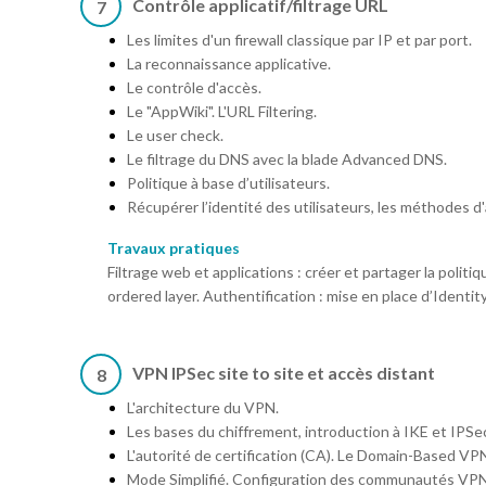
Contrôle applicatif/filtrage URL
7
Les limites d'un firewall classique par IP et par port.
La reconnaissance applicative.
Le contrôle d'accès.
Le "AppWiki". L'URL Filtering.
Le user check.
Le filtrage du DNS avec la blade Advanced DNS.
Politique à base d’utilisateurs.
Récupérer l’identité des utilisateurs, les méthodes d
Travaux pratiques
Filtrage web et applications : créer et partager la politi
ordered layer. Authentification : mise en place d’Identi
VPN IPSec site to site et accès distant
8
L'architecture du VPN.
Les bases du chiffrement, introduction à IKE et IPSe
L'autorité de certification (CA). Le Domain-Based VP
Mode Simplifié. Configuration des communautés VPN