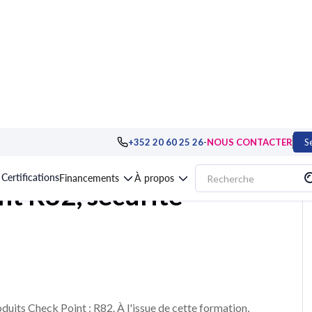
r protection : les solutions éditeurs
>
Formation Check Point R82, sécurité r
-
+352 20 60 25 26
NOUS CONTACTER
S
Certifications
Financements
À propos
nt R82, sécurité
duits Check Point : R82. À l'issue de cette formation,