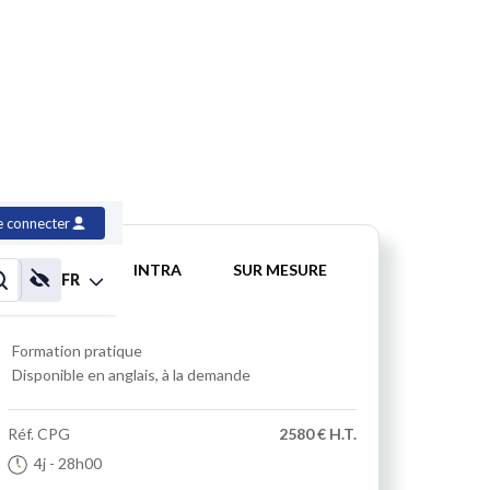
éseau, niveau 1
e connecter
INTER
INTRA
SUR MESURE
FR
Formation pratique
Disponible en anglais, à la demande
Réf.
CPG
2580 € H.T.
4j
- 28h00