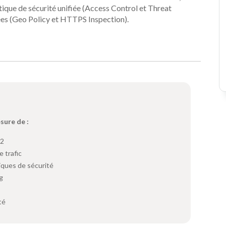
tique de sécurité unifiée (Access Control et Threat
gées (Geo Policy et HTTPS Inspection).
esure de :
82
e trafic
tiques de sécurité
ng
té