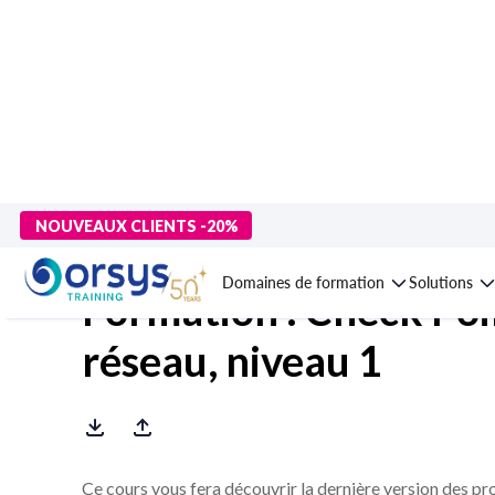
> Formations
>
Technologies numériques
>
Cybersécurité
>
Cybe
NOUVEAUX CLIENTS -20%
Domaines de formation
Solutions
Formation : Check Poi
réseau, niveau 1
Ce cours vous fera découvrir la dernière version des pro