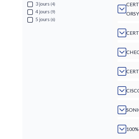
3 jours
CERT
(4)
4 jours
(9)
ORSY
5 jours
(6)
CERT
CHEC
CERT
CISC
SONI
100%