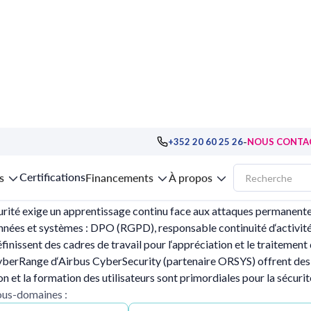
-
+352 20 60 25 26
NOUS CONTA
rité
Certifications
s
Financements
À propos
rité exige un apprentissage continu face aux attaques permanentes
nées et systèmes : DPO (RGPD), responsable continuité d‘activité, 
finissent des cadres de travail pour l‘appréciation et le traitemen
erRange d‘Airbus CyberSecurity (partenaire ORSYS) offrent des en
on et la formation des utilisateurs sont primordiales pour la sécurité
sous-domaines :