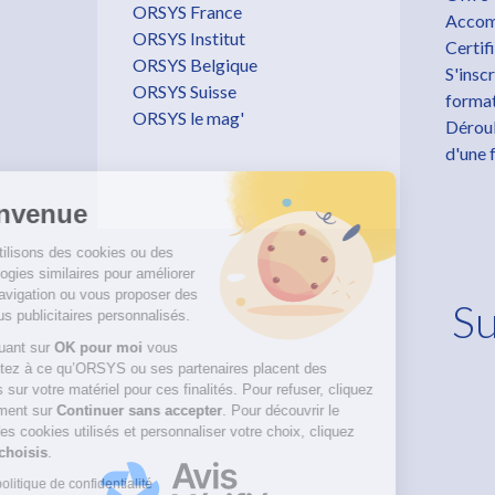
ORSYS France
Accom
ORSYS Institut
Certif
ORSYS Belgique
S'inscr
ORSYS Suisse
forma
ORSYS le mag'
Dérou
d'une 
Bienvenue
Nous utilisons des cookies ou des
technologies similaires pour améliorer
votre navigation ou vous proposer des
Su
contenus publicitaires personnalisés.
En cliquant sur
OK pour moi
vous
consentez à ce qu’ORSYS ou ses partenaires placent des
cookies sur votre matériel pour ces finalités. Pour refuser, cliquez
simplement sur
Continuer sans accepter
.
Pour découvrir le
détail des cookies utilisés et personnaliser votre choix, cliquez
sur
Je choisis
.
Lire la politique de confidentialité