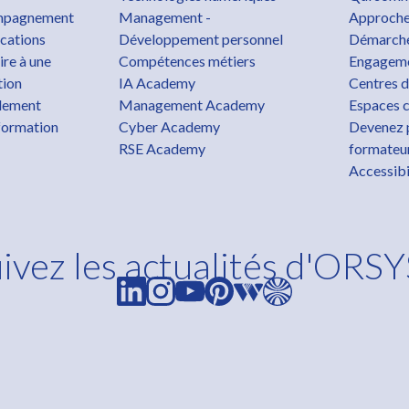
pagnement
Management -
Approche
ications
Développement personnel
Démarche
ire à une
Compétences métiers
Engageme
tion
IA Academy
Centres d
lement
Management Academy
Espaces c
formation
Cyber Academy
Devenez 
RSE Academy
formateu
Accessibi
ivez les actualités d'ORSY