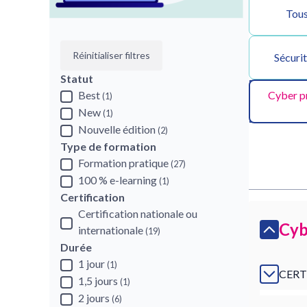
Tous
Réinitialiser filtres
Sécuri
Statut
Best
Cyber pr
(1)
New
(1)
Nouvelle édition
(2)
Type de formation
Formation pratique
(27)
100 % e-learning
(1)
Certification
Certification nationale ou
Cyb
internationale
(19)
Durée
1 jour
(1)
CERT
1,5 jours
(1)
2 jours
(6)