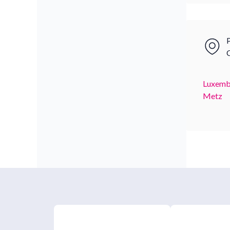
P
Luxemb
Metz