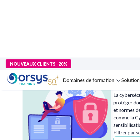
>
Accueil
>
Technologies numériques
> Cybersécurité
NOUVEAUX CLIENTS -20%
Cybersécu
Domaines de formation
Solution
La cybersécu
protéger don
et normes dé
comme la Cyb
sensibilisati
Filtrer par 