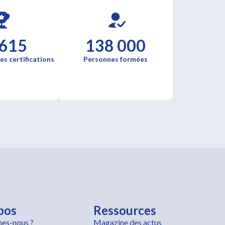
 615
138 000
es certifications
Personnes formées
pos
Ressources
es-nous ?
Magazine des actus