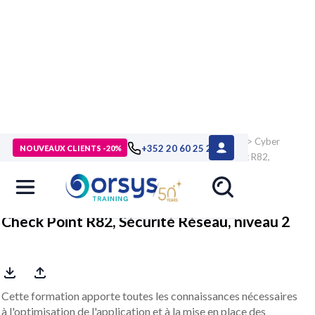
> Formations
>
Technologies numériques
>
Cybersécurité
>
Cyber
+352 20 60 25 26
NOUVEAUX CLIENTS -20%
protection : les solutions éditeurs
>
Formation Check Point R82,
Sécurité Réseau, niveau 2
Check Point R82, Sécurité Réseau, niveau 2
Cette formation apporte toutes les connaissances nécessaires
à l'optimisation de l'application et à la mise en place des