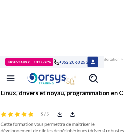
> Formations
>
Technologies numériques
>
Systèmes d'exploitation
>
+352 20 60 25 26
NOUVEAUX CLIENTS -20%
Linux, Unix, MacOS
>
Formation Linux, drivers et noyau,
programmation en C
Linux, drivers et noyau, programmation en C
5 / 5
Cette formation vous permettra de maîtriser le
développement de pilotes de périphériques (drivers) robustes