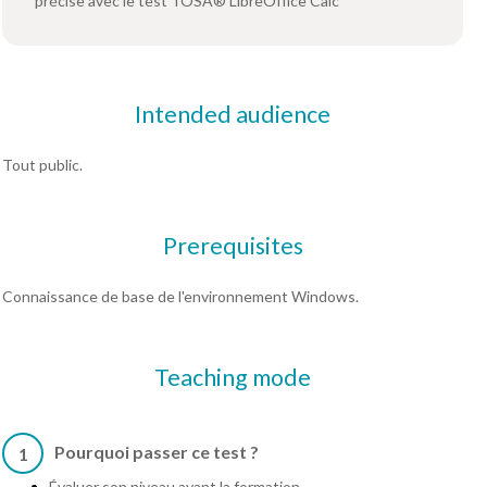
précise avec le test TOSA® LibreOffice Calc
Intended audience
Tout public.
Prerequisites
Connaissance de base de l'environnement Windows.
Teaching mode
Pourquoi passer ce test ?
1
Évaluer son niveau avant la formation.