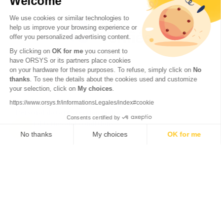
Welcome
We use cookies or similar technologies to
help us improve your browsing experience or
offer you personalized advertising content.
By clicking on
OK for me
you consent to
have ORSYS or its partners place cookies
on your hardware for these purposes. To refuse, simply click on
No
thanks
. To see the details about the cookies used and customize
your selection, click on
My choices
.
© 2026 ORSYS
Legal information
https://www.orsys.fr/informationsLegales/index#cookie
Personal data protection policy
Consents certified by
General terms and conditions
No thanks
My choices
OK for me
Axeptio consent
Consent Management Platform: Personalize Your Options
Our platform empowers you to tailor and manage your privacy settings,