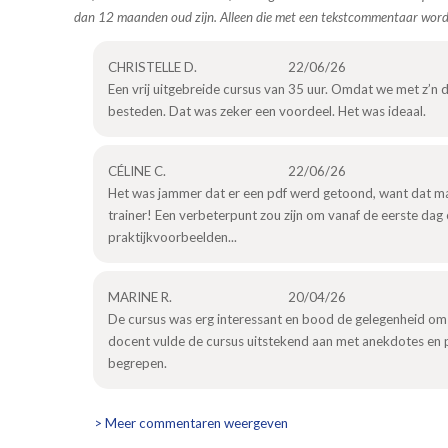
dan 12 maanden oud zijn. Alleen die met een tekstcommentaar wor
CHRISTELLE D.
22/06/26
Een vrij uitgebreide cursus van 35 uur. Omdat we met z’n 
besteden. Dat was zeker een voordeel. Het was ideaal.
CÉLINE C.
22/06/26
Het was jammer dat er een pdf werd getoond, want dat ma
trainer! Een verbeterpunt zou zijn om vanaf de eerste dag
praktijkvoorbeelden...
MARINE R.
20/04/26
De cursus was erg interessant en bood de gelegenheid om 
docent vulde de cursus uitstekend aan met anekdotes en 
begrepen.
> Meer commentaren weergeven