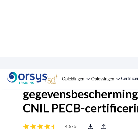
Opleiding : Functionar
Certifice
Opleidingen
Oplossingen
gegevensbescherming
CNIL PECB-certificer
4,6 / 5