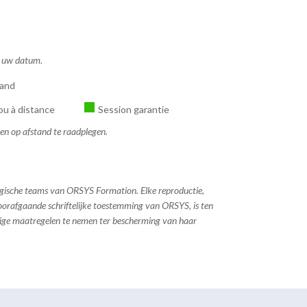
ns uw datum.
tand
ou à distance
Session garantie
sen op afstand te raadplegen.
ogische teams van ORSYS Formation. Elke reproductie,
 voorafgaande schriftelijke toestemming van ORSYS, is ten
dige maatregelen te nemen ter bescherming van haar