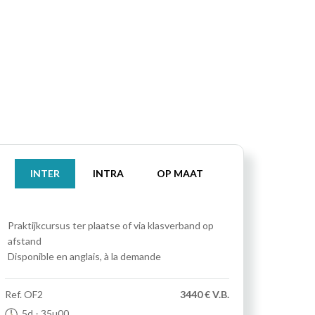
INTER
INTRA
OP MAAT
Praktijkcursus
ter plaatse of via klasverband op
afstand
Disponible en anglais, à la demande
Ref.
OF2
3440 € V.B.
5d
- 35u00