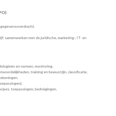
DPO)
e gegevensoverdracht.
jf: samenwerken met de juridische, marketing-, IT- en
ologieën en normen, monitoring.
woordelijkheden, training en bewustzijn, classificatie.
dtekeningen.
toepassingen).
ncipes, toepassingen, bedreigingen.