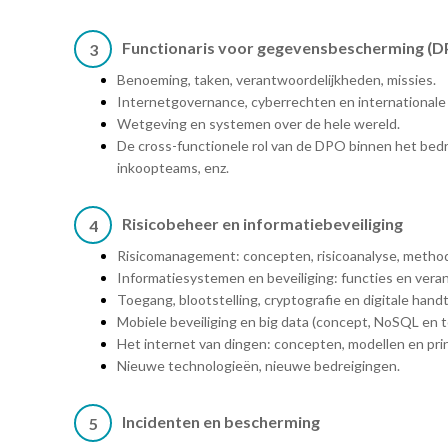
Functionaris voor gegevensbescherming (
3
Benoeming, taken, verantwoordelijkheden, missies.
Internetgovernance, cyberrechten en international
Wetgeving en systemen over de hele wereld.
De cross-functionele rol van de DPO binnen het bedri
inkoopteams, enz.
Risicobeheer en informatiebeveiliging
4
Risicomanagement: concepten, risicoanalyse, method
Informatiesystemen en beveiliging: functies en verant
Toegang, blootstelling, cryptografie en digitale han
Mobiele beveiliging en big data (concept, NoSQL en 
Het internet van dingen: concepten, modellen en pri
Nieuwe technologieën, nieuwe bedreigingen.
Incidenten en bescherming
5