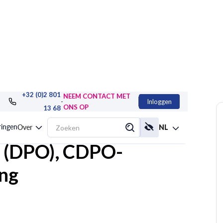
+32 (0)2 801
NEEM CONTACT MET
-
Inloggen
ONS OP
13 68
is voor
ringen
Over
NL
 (DPO), CDPO-
ing