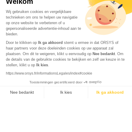
Welkom
Wij gebruiken cookies en vergelijkbare
technieken om ons te helpen uw navigatie
op onze website te verbeteren of u
gepersonaliseerde advertentie-inhoud aan te
bieden.
Door te klikken op
Ik ga akkoord
stemt u ermee in dat ORSYS of
haar partners voor deze doeleinden cookies op uw apparaat zal
plaatsen. Om dit te weigeren, klikt u eenvoudig op
Nee bedankt
.
Om
de details van de gebruikte cookies te bekijken en zelf uw keuze in te
stellen, klikt u op
Ik kies
.
© 2026 ORSYS
Wettelijke vermeldingen
https://www.orsys.fr/informationsLegales/index#cookie
Beleid inzake privacy en gegevensbeheer
Toestemmingen gecertificeerd door
Verkoopvoorwaarden
Nee bedankt
Ik kies
Ik ga akkoord
Axeptio consent
Toestemmingsbeheerplatform: Personaliseer uw opties
Ons platform stelt u in staat om uw privacy-instellingen naar wens aa