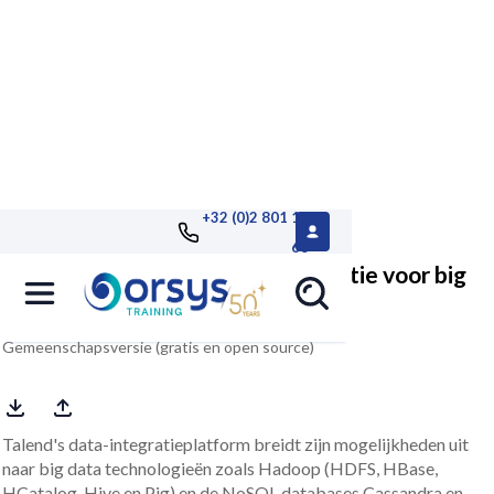
+32 (0)2 801 13
68
Talend Open Studio, data-integratie voor big
data
Gemeenschapsversie (gratis en open source)
Talend's data-integratieplatform breidt zijn mogelijkheden uit
naar big data technologieën zoals Hadoop (HDFS, HBase,
HCatalog, Hive en Pig) en de NoSQL databases Cassandra en