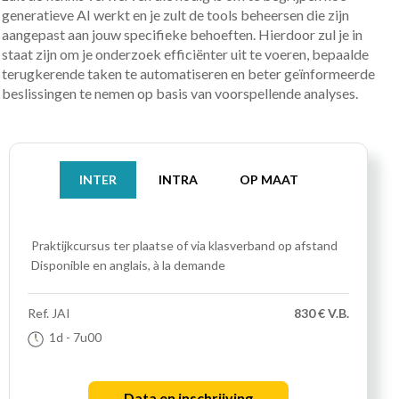
generatieve AI werkt en je zult de tools beheersen die zijn
aangepast aan jouw specifieke behoeften. Hierdoor zul je in
staat zijn om je onderzoek efficiënter uit te voeren, bepaalde
terugkerende taken te automatiseren en beter geïnformeerde
beslissingen te nemen op basis van voorspellende analyses.
INTER
INTRA
OP MAAT
Praktijkcursus
ter plaatse of via klasverband op afstand
Disponible en anglais, à la demande
Ref.
JAI
830 € V.B.
1d
- 7u00
Data en inschrijving