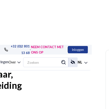
+32 (0)2 801
NEEM CONTACT MET
-
Inloggen
ONS OP
13 68
tified Professional,
ringen
Over
NL
ar,
eiding