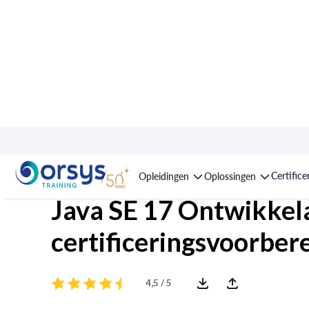
Opleiding : Oracle Cer
Certifice
Opleidingen
Oplossingen
Java SE 17 Ontwikkela
certificeringsvoorber
4,5 / 5