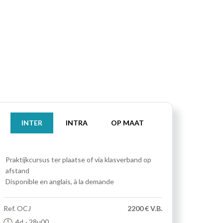
INTER
INTRA
OP MAAT
Praktijkcursus
ter plaatse of via klasverband op
afstand
Disponible en anglais, à la demande
Ref.
OCJ
2200 € V.B.
4d
- 28u00