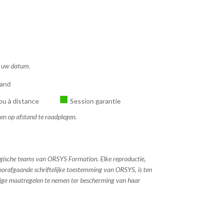
ns uw datum.
tand
ou à distance
Session garantie
sen op afstand te raadplegen.
ogische teams van ORSYS Formation. Elke reproductie,
 voorafgaande schriftelijke toestemming van ORSYS, is ten
dige maatregelen te nemen ter bescherming van haar