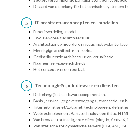
Sectoroverschrijdende bankdiensten: een voorbeeld
De aard van de belangrijkste technische systemen: h
IT-architectuurconcepten en -modellen
5
Functieverdelingsmodel.
Two-tier/dree-tier architectuur.
Architectuur op meerdere niveaus met webinterface
Meerlagige architecturen, markt.
Gedistribueerde architectuur en virtualisatie.
Naar een servicegerichtheid?
Het concept van een portaal.
Technologieën, middleware en diensten
6
De belangrijkste softwarecomponenten.
Basis-, service-, gegevenstoegangs-, transactie- en
Internet/Intranet/Extranet-technologieën: definitie
Webtechnologieën : Basistechnologieën (http, HTML
Van browser tot intelligente client (plug-in, ActiveX, ja
Van statische tot dynamische servers (CGI, ASP, JSP,