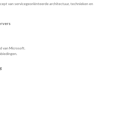
cept van servicegeoriënteerde architectuur, technieken en
ervers
d van Microsoft.
nbiedingen.
g