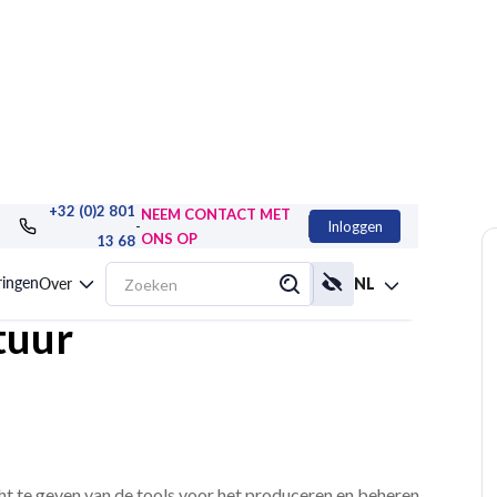
+32 (0)2 801
NEEM CONTACT MET
-
Inloggen
ONS OP
13 68
 productie en
ringen
Over
NL
tuur
ht te geven van de tools voor het produceren en beheren