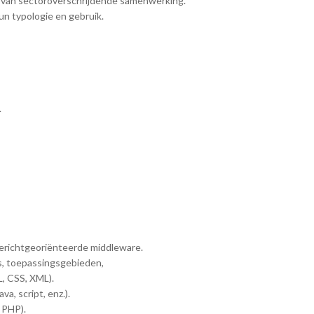
 van sectoroverschrijdende samenwerking.
un typologie en gebruik.
.
 berichtgeoriënteerde middleware.
s, toepassingsgebieden,
, CSS, XML).
va, script, enz.).
 PHP).