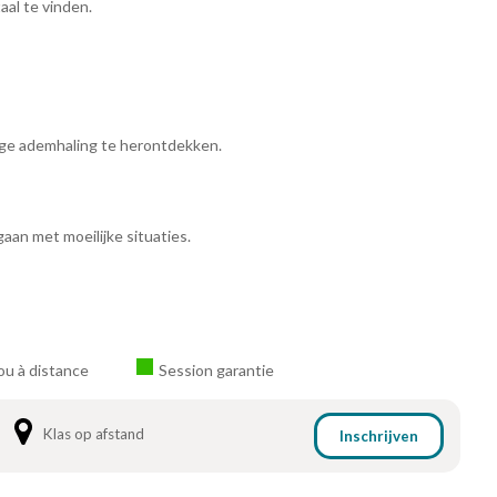
aal te vinden.
ige ademhaling te herontdekken.
aan met moeilijke situaties.
ou à distance
Session garantie
Klas op afstand
Inschrijven