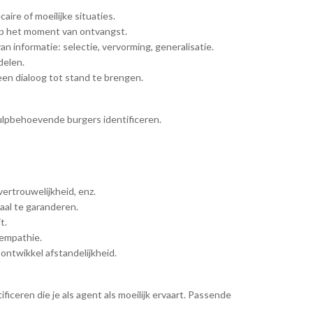
ire of moeilijke situaties.
op het moment van ontvangst.
 informatie: selectie, vervorming, generalisatie.
delen.
en dialoog tot stand te brengen.
ulpbehoevende burgers identificeren.
vertrouwelijkheid, enz.
aal te garanderen.
t.
 empathie.
ntwikkel afstandelijkheid.
ificeren die je als agent als moeilijk ervaart. Passende