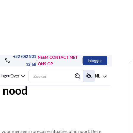
+32 (0)2 801
NEEM CONTACT MET
-
Inloggen
ONS OP
13 68
erwelkomen in
ringen
Over
NL
n nood
 voor mensen in precaire situaties of in nood. Deze