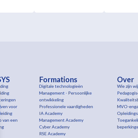
SYS
Formations
Over
ding
Digitale technologieën
Wie zijn wij
iding
Management - Persoonlijke
Pedagogis
iceringen
ontwikkeling
Kwaliteits
jven voor
Professionele vaardigheden
MVO-enga
leiding
IA Academy
Opleidings
p van een
Management Academy
Toegankeli
ing
Cyber Academy
beperking
RSE Academy