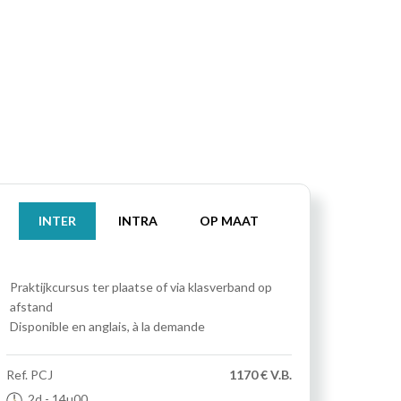
INTER
INTRA
OP MAAT
Praktijkcursus
ter plaatse of via klasverband op
afstand
Disponible en anglais, à la demande
Ref.
PCJ
1170 € V.B.
2d
- 14u00