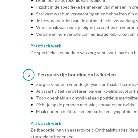
Definieer de betekenis van "welkom".
Inzicht in de specifieke kenmerken van mensen in preca
Stel vast wat hun verwachtingen en behoeften zijn 
Je bewust worden van de automatische verwerking van
Wees waakzaam voor je eigen percepties en vooroor
Verbale en non-verbale communicatie gebruiken om e
Praktisch werk
De specifieke kenmerken van zorg voor kwetsbare en h
Een gastvrije houding ontwikkelen
2
Zorgen voor een vriendelijk fysiek onthaal: discretie, 
Je assertiviteit verbeteren om een kwaliteitsvol onth
Toon openheid en ontwikkel een positieve mentalitei
Richt je op de persoon met wie je praat en ontwikkel
Maak onderscheid tussen empathie en sympathie en o
Praktisch werk
Zelfbeoordeling van assertiviteit. Onthaalsituaties ident
strategieën bedenken.