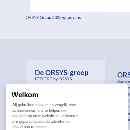
ORSYS Group 2025-gegevens
De ORSYS-groep
OR
ITTCERT by ORSYS
Aanbie
ORSYS France
Begele
ORSYS Institut
Welkom
Certif
ORSYS Luxembourg
Inschri
ORSYS Suisse
Wij gebruiken cookies en vergelijkbare
een op
technieken om ons te helpen uw
ORSYS le mag'
Verloo
navigatie op onze website te verbeteren
opleid
of u gepersonaliseerde advertentie-
inhoud aan te bieden.