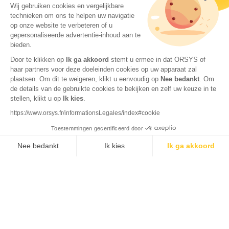
Wij gebruiken cookies en vergelijkbare
technieken om ons te helpen uw navigatie
op onze website te verbeteren of u
gepersonaliseerde advertentie-inhoud aan te
bieden.
Door te klikken op
Ik ga akkoord
stemt u ermee in dat ORSYS of
haar partners voor deze doeleinden cookies op uw apparaat zal
plaatsen. Om dit te weigeren, klikt u eenvoudig op
Nee bedankt
.
Om
de details van de gebruikte cookies te bekijken en zelf uw keuze in te
stellen, klikt u op
Ik kies
.
© 2026 ORSYS
Wettelijke vermeldingen
https://www.orsys.fr/informationsLegales/index#cookie
Beleid inzake privacy en gegevensbeheer
Toestemmingen gecertificeerd door
Verkoopvoorwaarden
Nee bedankt
Ik kies
Ik ga akkoord
Axeptio consent
Toestemmingsbeheerplatform: Personaliseer uw opties
Ons platform stelt u in staat om uw privacy-instellingen naar wens aa