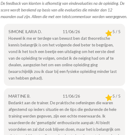
De feedback van klanten is afkomstig van eindevaluaties na de opleiding. De
score wordt berekend op basis van alle evaluaties die minder dan 12
maanden oud zijn. Alleen die met een tekstcommentaar worden weergegeven.
SIMONE ILARIA D.
11/06/26
5 / 5
Hoewel ik me er terdege van bewust ben dat theoretische
kennis belangrijk is om het volgende deel beter te begrijpen,
vond ik het toch een beetje een uitdaging om het eerste deel
van de opleiding te volgen, omdat ik de neiging had om af te
dwalen, aangezien het om een online opleiding ging
(waarschijnlijk zou ik daar bij een fysieke opleiding minder last
van hebben gehad).
MARTINE B.
11/06/26
5 / 5
Bedankt aan de trainer. De praktische oefeningen die waren
afgestemd op ieders situatie en de tips die gedurende de hele
training werden gegeven, zijn een echte meerwaarde. Ik
waardeerde de ‘gematigde’ enthousiaste aanpak: AI biedt
voordelen en zal dat ook blijven doen, maar het is belangrijk om