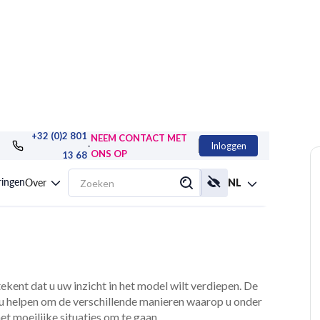
+32 (0)2 801
NEEM CONTACT MET
-
Inloggen
ONS OP
13 68
Com®, geavanceerd
ringen
Over
NL
kent dat u uw inzicht in het model wilt verdiepen. De
 helpen om de verschillende manieren waarop u onder
et moeilijke situaties om te gaan.