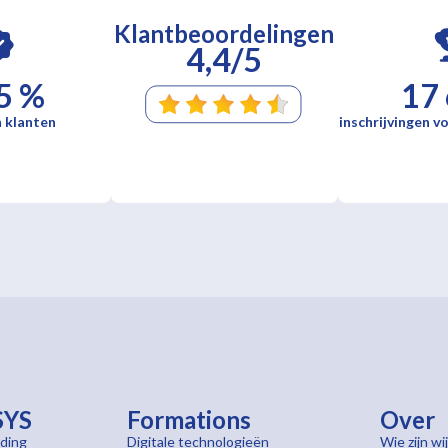
Klantbeoordelingen
4,4/5
5 %
17
 klanten
inschrijvingen vo
SYS
Formations
Over
ding
Digitale technologieën
Wie zijn wij