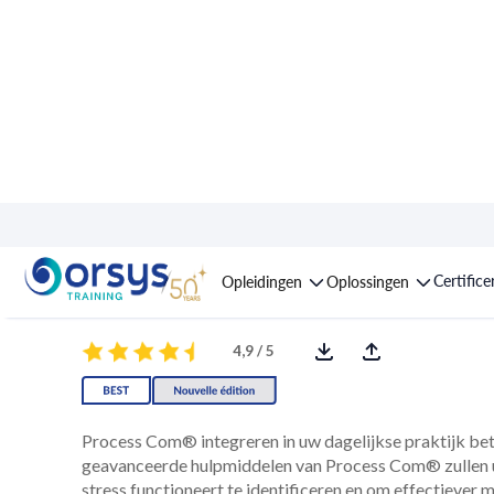
Opleiding : Process 
Certifice
Opleidingen
Oplossingen
4,9 / 5
Process Com® integreren in uw dagelijkse praktijk bete
geavanceerde hulpmiddelen van Process Com® zullen u
stress functioneert te identificeren en om effectiever m