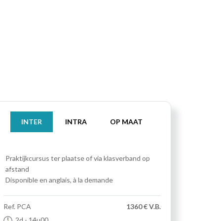
INTER
INTRA
OP MAAT
Praktijkcursus
ter plaatse of via klasverband op
afstand
Disponible en anglais, à la demande
Ref.
PCA
1360 € V.B.
2d
- 14u00