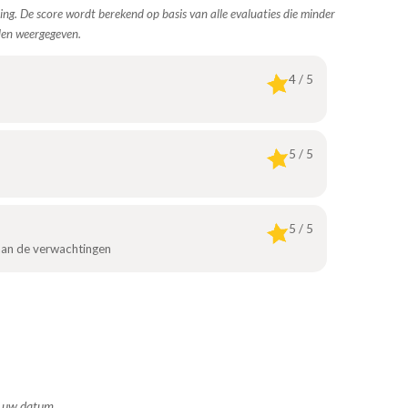
ing. De score wordt berekend op basis van alle evaluaties die minder
den weergegeven.
4 / 5
5 / 5
5 / 5
 aan de verwachtingen
ns uw datum.