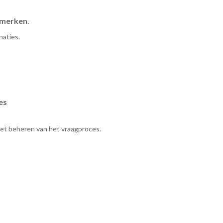
nmerken.
naties.
es
het beheren van het vraagproces.