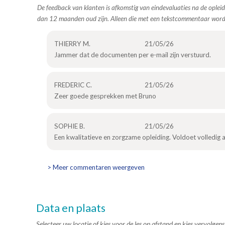
De feedback van klanten is afkomstig van eindevaluaties na de opleid
dan 12 maanden oud zijn. Alleen die met een tekstcommentaar wor
THIERRY M.
21/05/26
Jammer dat de documenten per e-mail zijn verstuurd.
FREDERIC C.
21/05/26
Zeer goede gesprekken met Bruno
SOPHIE B.
21/05/26
Een kwalitatieve en zorgzame opleiding. Voldoet volledig
> Meer commentaren weergeven
Data en plaats
Selecteer uw locatie of kies voor de les op afstand en kies vervolge