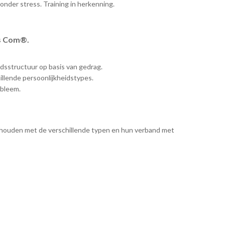
der stress. Training in herkenning.
ss Com®.
idsstructuur op basis van gedrag.
llende persoonlijkheidstypes.
obleem.
 houden met de verschillende typen en hun verband met