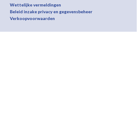
Wettelijke vermeldingen
Beleid inzake privacy en gegevensbeheer
Verkoopvoorwaarden