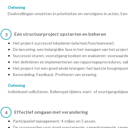
Oefening
Doelstellingen omzetten in prioriteiten en vervolgens in acties. Ee
Een structuurproject opstarten en beheren
3
Het project succesvol inkaderen (wie/wat/hoe/wanneer).
De lancering, een belangrijke fase in het managen van het project
Succesvol sturen, vooruitgang boeken en evalueren: voorwaard
Het definiëren en implementeren van rapportageprocedures, vali
Het project tot een goed einde brengen: het laatste hoogtepunt
Beoordeling. Feedback. Profiteren van ervaring.
Oefening
Individueel solliciteren. Rollenspel tijdens start- of voortgangsbij
Effectief omgaan met verandering
4
Participatief management: 4 stijlen en 5 assen.
De voorwaarden voor goed presterende, samenhangende, seren