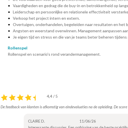
Vaardigheden en gedrag die de buy-in en betrokkenheid op lange
Leiderschap en persoonlijke en relationele effectiviteit versterk
Verkoop het project intern en extern.
Overtuigen, onderhandelen, begeleiden naar resultaten en het b
Angsten en weerstand overwinnen. Management aanpassen aan i
Je eigen tijd en stress en die van je teams beter beheren tijdens
Rollenspel
Rollenspel en scenario's rond verandermanagement.
4,4 / 5
De feedback van klanten is afkomstig van eindevaluaties na de opleiding. De sco
CLAIRE D.
11/06/26
Interessante discussies. Een opfrissing van de beste praktij