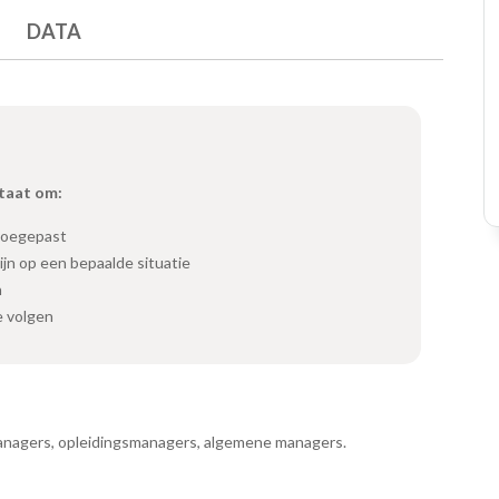
DATA
staat om:
toegepast
ijn op een bepaalde situatie
n
e volgen
anagers, opleidingsmanagers, algemene managers.