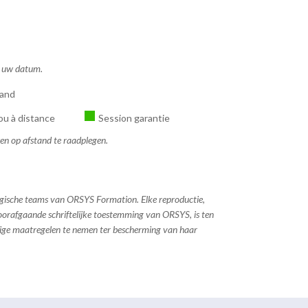
ns uw datum.
tand
ou à distance
Session garantie
sen op afstand te raadplegen.
ogische teams van ORSYS Formation. Elke reproductie,
 voorafgaande schriftelijke toestemming van ORSYS, is ten
dige maatregelen te nemen ter bescherming van haar