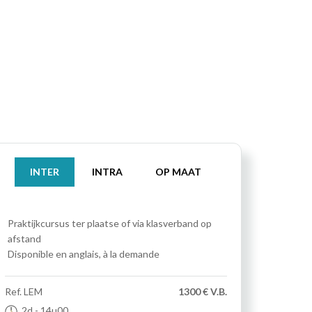
INTER
INTRA
OP MAAT
Praktijkcursus
ter plaatse of via klasverband op
afstand
Disponible en anglais, à la demande
Ref.
LEM
1300 € V.B.
2d
- 14u00