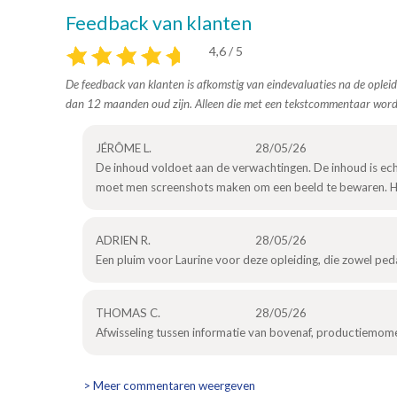
Feedback van klanten
4,6 / 5
De feedback van klanten is afkomstig van eindevaluaties na de opleid
dan 12 maanden oud zijn. Alleen die met een tekstcommentaar wor
JÉRÔME L.
28/05/26
De inhoud voldoet aan de verwachtingen. De inhoud is ec
moet men screenshots maken om een beeld te bewaren. He
ADRIEN R.
28/05/26
Een pluim voor Laurine voor deze opleiding, die zowel peda
THOMAS C.
28/05/26
Afwisseling tussen informatie van bovenaf, productiemo
> Meer commentaren weergeven