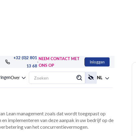
+32 (0)2 801
NEEM CONTACT MET
-
Inloggen
ONS OP
13 68
agement in diensten
ringen
Over
NL
 van Lean management zoals dat wordt toegepast op
en en implementeren van deze aanpak in uw bedrijf op de
ke verbetering van het concurrentievermogen.