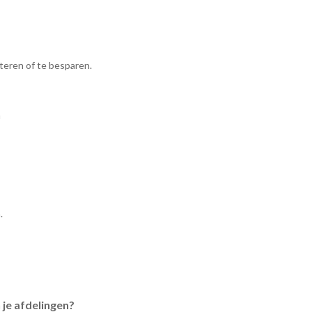
eteren of te besparen.
n
.
 je afdelingen?