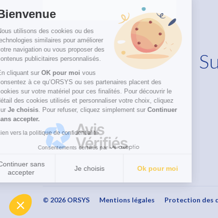
Bienvenue
Nous utilisons des cookies ou des
technologies similaires pour améliorer
votre navigation ou vous proposer des
Su
contenus publicitaires personnalisés.
En cliquant sur
OK pour moi
vous
consentez à ce qu’ORSYS ou ses partenaires placent des
cookies sur votre matériel pour ces finalités. Pour découvrir le
détail des cookies utilisés et personnaliser votre choix, cliquez
sur
Je choisis
. Pour refuser, cliquez simplement sur
Continuer
sans accepter.
Lien vers la politique de confidentialité
Consentements certifiés par
Continuer sans
Je choisis
Ok pour moi
accepter
Axeptio consent
Plateforme de Gestion du Consentement : Personnalisez vo
Notre plateforme vous permet d'adapter et de gérer vos param
© 2026 ORSYS
Mentions légales
Protection des 