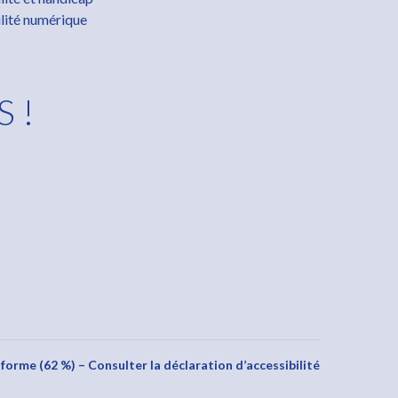
lité numérique
S !
s réglementations. Personnalisez vos préférences pour contrôler
nforme (62 %) – Consulter la déclaration d’accessibilité