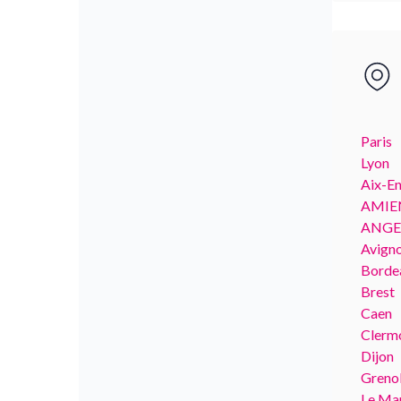
Paris
Lyon
Aix-E
AMIE
ANGE
Avign
Borde
Brest
Caen
Clerm
Dijon
Greno
Le Ma