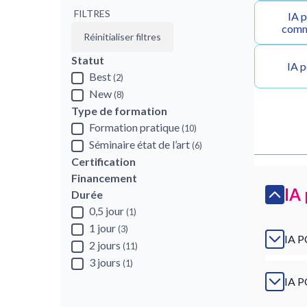
FILTRES
IA p
commu
Réinitialiser filtres
Statut
IA p
Best
(2)
New
(8)
Type de formation
Formation pratique
(10)
Séminaire état de l’art
(6)
Certification
Financement
IA 
Durée
0,5 jour
(1)
1 jour
(3)
IA 
2 jours
(11)
3 jours
(1)
IA 