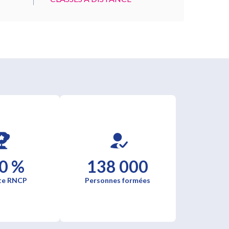
0 %
138 000
te RNCP
Personnes formées