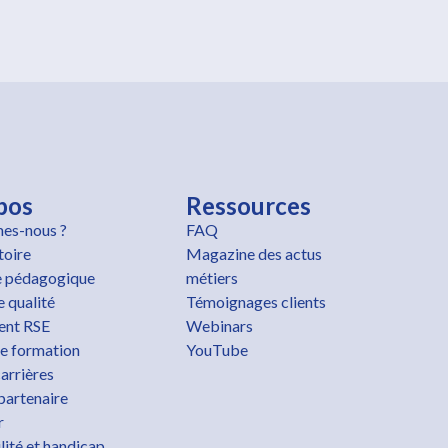
pos
Ressources
es-nous ?
FAQ
toire
Magazine des actus
 pédagogique
métiers
 qualité
Témoignages clients
nt RSE
Webinars
e formation
YouTube
arrières
partenaire
r
lité et handicap