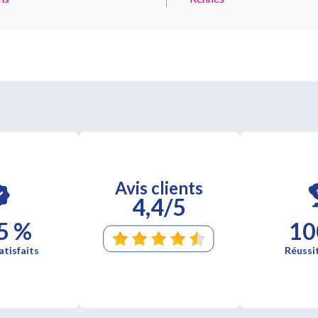
Avis clients
4,4/5
5 %
10
atisfaits
Réussi