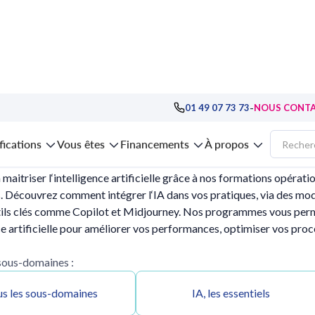
-
01 49 07 73 73
NOUS CONT
s IA pour les métiers
fications
Vous êtes
Financements
À propos
maitriser l‘intelligence artificielle grâce à nos formations opérat
. Découvrez comment intégrer l‘IA dans vos pratiques, via des modu
tils clés comme Copilot et Midjourney. Nos programmes vous perme
nce artificielle pour améliorer vos performances, optimiser vos proc
 sous-domaines :
s les sous-domaines
IA, les essentiels