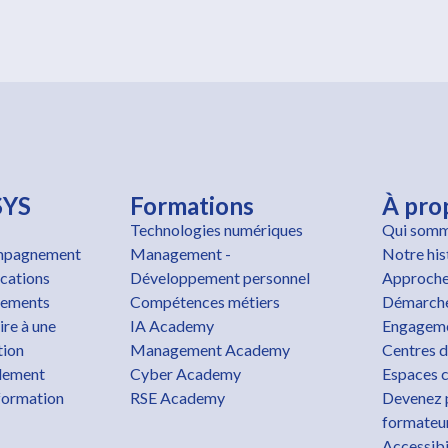
SYS
Formations
À pro
Technologies numériques
Qui somm
pagnement
Management -
Notre his
ications
Développement personnel
Approche
cements
Compétences métiers
Démarche
ire à une
IA Academy
Engageme
tion
Management Academy
Centres d
lement
Cyber Academy
Espaces c
formation
RSE Academy
Devenez 
formateu
Accessibi