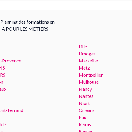
Planning des formations en :
IA POUR LES MÉTIERS
Lille
Limoges
n-Provence
Marseille
NS
Metz
RS
Montpellier
on
Mulhouse
aux
Nancy
Nantes
Niort
ont-Ferrand
Orléans
Pau
ble
Reims
ns
Rennes