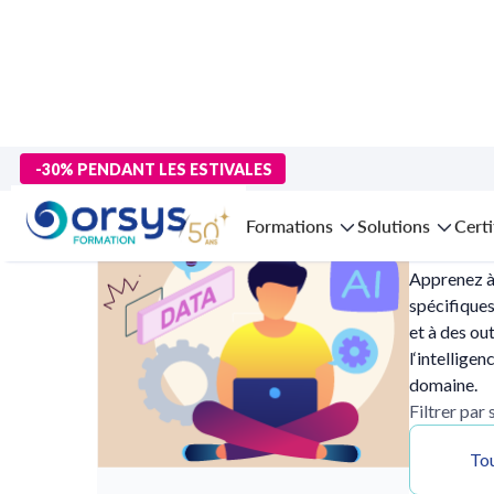
>
Accueil
>
Compétences métiers
> IA pour les métiers
-30% PENDANT LES ESTIVALES
Formation
Formations
Solutions
Certi
Apprenez à 
spécifiques
et à des ou
l‘intellige
domaine.
Filtrer par
Tou