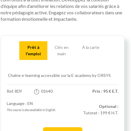
d’équipe afin d’améliorer les relations de vos salariés grâce à
notre pédagogie active. Engagez vos collaborateurs dans une
formation émotionnelle et impactante.
Prêt à
Clés en
À la carte
l'emploi
main
Chaîne e-learning accessible sur la E-academy by ORSYS
Ref.
8DY
01h40
Prix : 95 € E.T.
Language : EN
Optional :
This course is also available in English.
Tutorat :
199 € H.T.