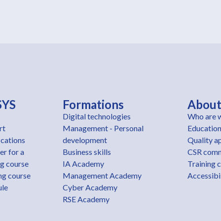
SYS
Formations
Abou
Digital technologies
Who are 
rt
Management - Personal
Education
ications
development
Quality a
er for a
Business skills
CSR com
ng course
IA Academy
Training 
ng course
Management Academy
Accessibil
ule
Cyber Academy
RSE Academy