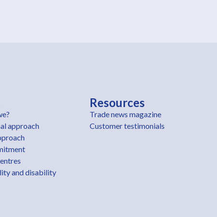
t
Resources
we?
Trade news magazine
al approach
Customer testimonials
pproach
mitment
centres
ity and disability