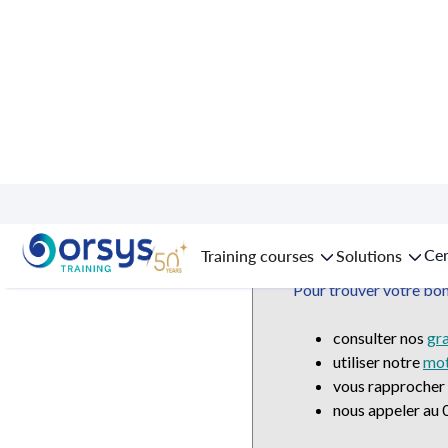
Ce domaine ou sous-do
Cer
Training courses
Solutions
peuvent répondre à vos
Pour trouver votre bonh
consulter nos
gr
utiliser notre
mot
vous rapprocher
nous appeler au 