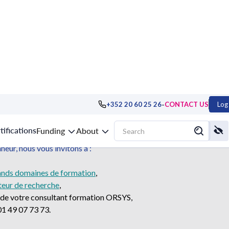
-
+352 20 60 25 26
CONTACT US
Log 
maine n'est plus disponible mais de nombreuses autres domaines
tifications
Funding
About
 attentes.
eur, nous vous invitons à :
ands domaines de formation
,
eur de recherche
,
 de votre consultant formation ORSYS,
01 49 07 73 73.