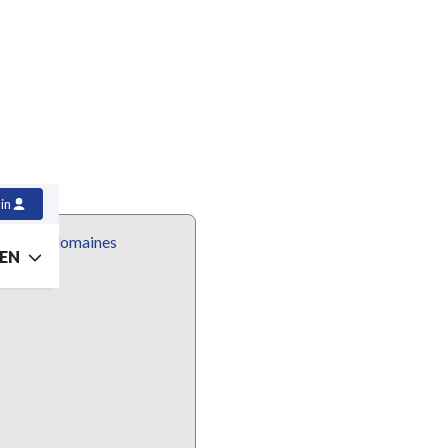
in
 et sous-domaines
EN