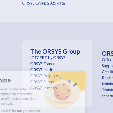
ORSYS Group 2025 data
The ORSYS Group
OR
ITTCERT by ORSYS
Offer
ORSYS France
Suppo
ORSYS Institut
Certif
ORSYS Belgique
Regist
Welcome
ORSYS Suisse
traini
ORSYS le mag'
We use cookies or similar technologies
Traini
to help us improve your browsing
sched
experience or offer you personalized
advertising content.
By clicking on
OK for me
you consent